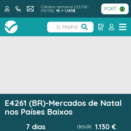
Câmbio semanal (03/08 -
09/08):
1€ = 1,183$
E4261 (BR)-Mercados de Natal
nos Países Baixos
7 dias
1.130 €
desde