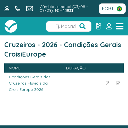
Câmbio semanal (03/08 -
09/08):
1€ = 1,183$
Cruzeiros - 2026 - Condições Gerais
CroisiEurope
NOME
DURAÇÃO
Condições Gerais dos
Cruzeiros Fluviais da
CroisiEurope 2026