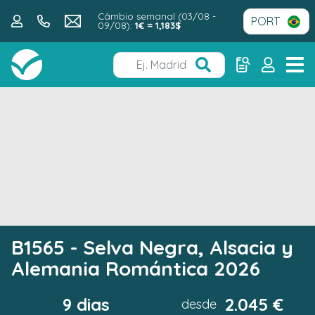
Câmbio semanal (03/08 -
09/08):
1€ = 1,183$
B1565 - Selva Negra, Alsacia y
Alemania Romántica 2026
9 dias
2.045 €
desde