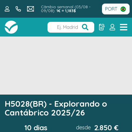
Câmbio semanal (03/08 -
09/08):
1€ = 1,183$
H5028(BR) - Explorando o
Cantábrico 2025/26
10 dias
2.850 €
desde