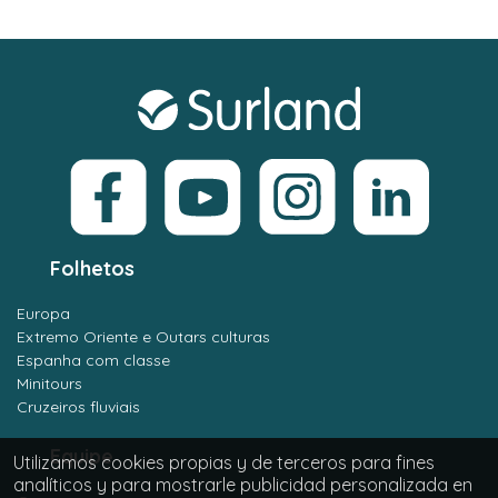
Folhetos
Europa
Extremo Oriente e Outars culturas
Espanha com classe
Minitours
Cruzeiros fluviais
Equipe
Utilizamos cookies propias y de terceros para fines
analíticos y para mostrarle publicidad personalizada en