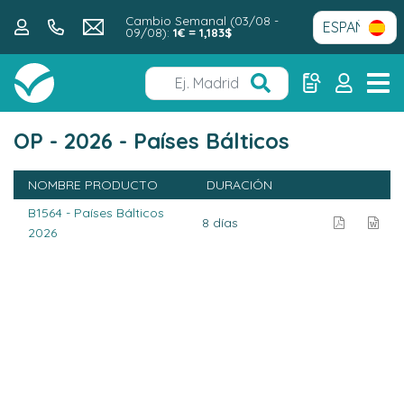
Cambio Semanal (03/08 -
09/08):
1€ = 1,183$
OP - 2026 - Países Bálticos
NOMBRE PRODUCTO
DURACIÓN
B1564 - Países Bálticos
8 días
2026