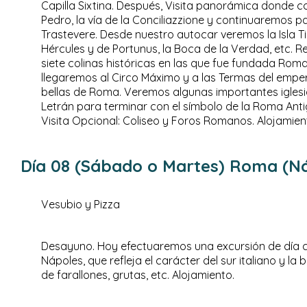
Capilla Sixtina. Después, Visita panorámica donde 
Pedro, la vía de la Conciliazzione y continuaremos p
Trastevere. Desde nuestro autocar veremos la Isla Ti
Hércules y de Portunus, la Boca de la Verdad, etc. 
siete colinas históricas en las que fue fundada Roma: 
llegaremos al Circo Máximo y a las Termas del empe
bellas de Roma. Veremos algunas importantes igles
Letrán para terminar con el símbolo de la Roma Antigu
Visita Opcional: Coliseo y Foros Romanos. Alojamien
Día 08 (Sábado o Martes) Roma (Náp
Vesubio y Pizza
Desayuno. Hoy efectuaremos una excursión de día co
Nápoles, que refleja el carácter del sur italiano y la b
de farallones, grutas, etc. Alojamiento.