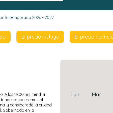
 con la temporada 2026 - 2027
ido
El precio incluye
El precio no incl
Lun
Mar
. A las 19.00 hrs, tendrá
el donde conoceremos al
onal y considerada la ciudad
al. Gobernada en la