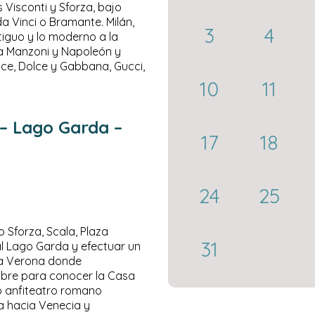
Visconti y Sforza, bajo
 Vinci o Bramante. Milán,
3
4
iguo y lo moderno a la
Vía Manzoni y Napoleón y
ce, Dolce y Gabbana, Gucci,
10
11
 – Lago Garda –
17
18
24
25
o Sforza, Scala, Plaza
31
al Lago Garda y efectuar un
 a Verona donde
libre para conocer la Casa
uo anfiteatro romano
a hacia Venecia y