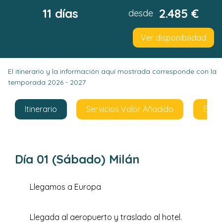
11 días
2.485 €
desde
Ver disponibilidad
El itinerario y la información aquí mostrada corresponde con la
temporada 2026 - 2027
Itinerario
Servicios Valor Añadido
El pr
Día 01 (Sábado) Milán
Llegamos a Europa
Llegada al aeropuerto y traslado al hotel.