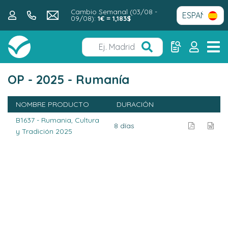
Cambio Semanal (03/08 -
09/08):
1€ = 1,183$
OP - 2025 - Rumanía
NOMBRE PRODUCTO
DURACIÓN
B1637 - Rumania, Cultura
8 días
y Tradición 2025